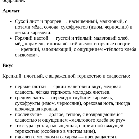
бодрящий.
Аромат
Сухой лист и прогрев → насыщенный, мальтовый, с
нотами мёда, солода, сухофруктов (изюм, чернослив) и
лёгкой карамели.
Горячий настой → густой и тёплый: мальтовый хлеб,
мёд, карамель, иногда лёгкий дымок и пряные специи
— крепкий, заполняющий, с ощущением «тёплого хлеба
с изюмом».
Вкус
Крепкий, плотный, с выраженной терпкостью и сладостью:
первые глотки — яркий мальтовый вкус, медовая
сладость, лёгкая терпкость молодых листьев,
средняя часть — переход к глубине: карамель,
сухофрукты (изюм, чернослив), ореховая нота, иногда
шоколадная крошка,
послевкусие — долгое, тёплое, с возвращающейся
сладостью и ощущением «мальтового хлеба во рту»,
текстура густая, насыщенная, с приятной вяжущей
терпкостью (особенно в чистом виде),
идеален с молоком и сахаром — превращается в