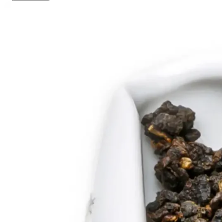
6
6
5
7
7
6
8
8
7
9
9
8
9