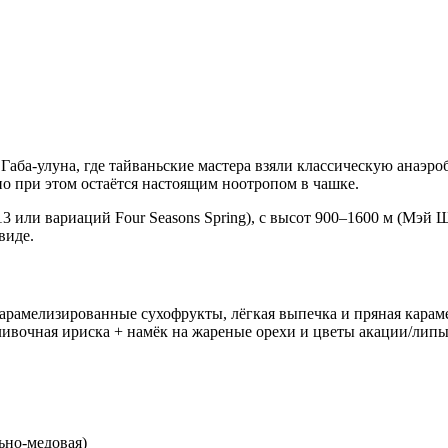
Габа-улуна, где тайваньские мастера взяли классическую анаэр
но при этом остаётся настоящим ноотропом в чашке.
3 или вариаций Four Seasons Spring), с высот 900–1600 м (Мэй
виде.
карамелизированные сухофрукты, лёгкая выпечка и пряная карам
ливочная ириска + намёк на жареные орехи и цветы акации/липы
ьно-медовая)