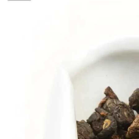
6
7
5
7
8
6
8
9
7
9
8
9