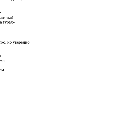
е
ряника)
а губах»
ко, но уверенно:
я
ыми
дом