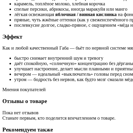
карамель, топлёное молоко, хлебная корочка
спелые персики, абрикосы, иногда маракуйя или манго
лёгкая освежающая
яблочная / винная кислинка
на фон
пряные, чуть жжёные оттенки (как у свежеиспечённого п
послевкусие долгое, сладко-пряное, с ощущением «мёда н
Эффект
Как и любой качественный Габа — бьёт по нервной системе мяг
быстро снимает внутренний шум и тревогу
даёт спокойную, «солнечную» концентрацию без дёргань
улучшает настроение, делает мысли плавными и приятн
вечером — идеальный «выключатель» головы перед сном
утром — бодрость без нервов, как будто мозг смазали мё
Мнения покупателей
Отзывы о товаре
Пока нет отзывов
Станьте первым, кто поделится впечатлением о товаре.
Рекомендуем также