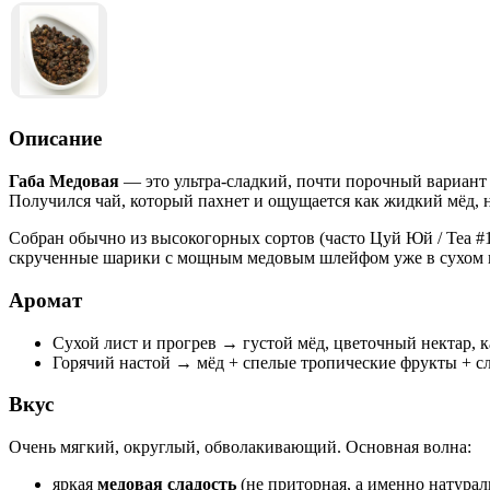
Описание
Габа Медовая
— это ультра-сладкий, почти порочный вариант 
Получился чай, который пахнет и ощущается как жидкий мёд, 
Собран обычно из высокогорных сортов (часто Цуй Юй / Tea #1
скрученные шарики с мощным медовым шлейфом уже в сухом 
Аромат
Сухой лист и прогрев → густой мёд, цветочный нектар, 
Горячий настой → мёд + спелые тропические фрукты + с
Вкус
Очень мягкий, округлый, обволакивающий. Основная волна:
яркая
медовая сладость
(не приторная, а именно натурал