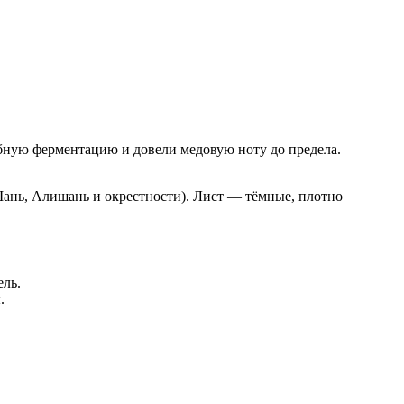
обную ферментацию и довели медовую ноту до предела.
 Шань, Алишань и окрестности). Лист — тёмные, плотно
ель.
.