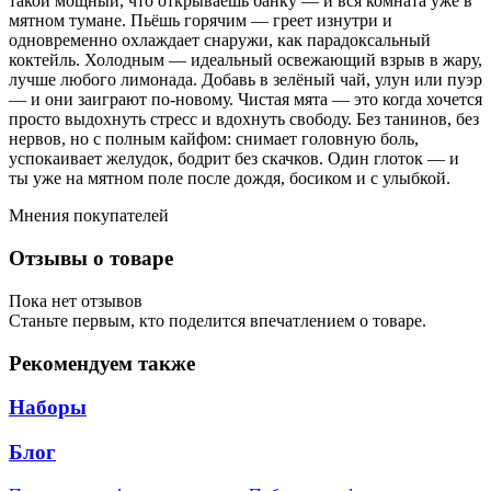
такой мощный, что открываешь банку — и вся комната уже в
мятном тумане. Пьёшь горячим — греет изнутри и
одновременно охлаждает снаружи, как парадоксальный
коктейль. Холодным — идеальный освежающий взрыв в жару,
лучше любого лимонада. Добавь в зелёный чай, улун или пуэр
— и они заиграют по-новому. Чистая мята — это когда хочется
просто выдохнуть стресс и вдохнуть свободу. Без танинов, без
нервов, но с полным кайфом: снимает головную боль,
успокаивает желудок, бодрит без скачков. Один глоток — и
ты уже на мятном поле после дождя, босиком и с улыбкой.
Мнения покупателей
Отзывы о товаре
Пока нет отзывов
Станьте первым, кто поделится впечатлением о товаре.
Рекомендуем также
Наборы
Блог