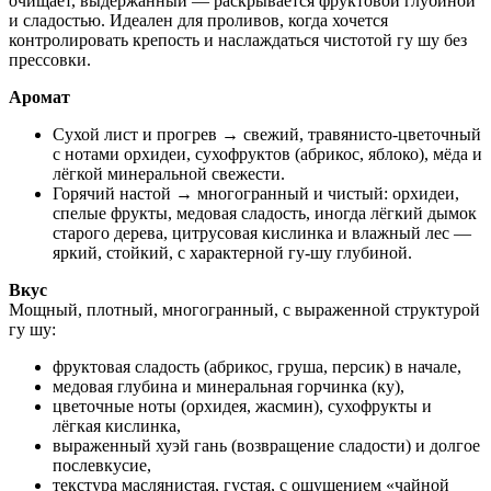
очищает, выдержанный — раскрывается фруктовой глубиной
и сладостью. Идеален для проливов, когда хочется
контролировать крепость и наслаждаться чистотой гу шу без
прессовки.
Аромат
Сухой лист и прогрев → свежий, травянисто-цветочный
с нотами орхидеи, сухофруктов (абрикос, яблоко), мёда и
лёгкой минеральной свежести.
Горячий настой → многогранный и чистый: орхидеи,
спелые фрукты, медовая сладость, иногда лёгкий дымок
старого дерева, цитрусовая кислинка и влажный лес —
яркий, стойкий, с характерной гу-шу глубиной.
Вкус
Мощный, плотный, многогранный, с выраженной структурой
гу шу:
фруктовая сладость (абрикос, груша, персик) в начале,
медовая глубина и минеральная горчинка (ку),
цветочные ноты (орхидея, жасмин), сухофрукты и
лёгкая кислинка,
выраженный хуэй гань (возвращение сладости) и долгое
послевкусие,
текстура маслянистая, густая, с ощущением «чайной