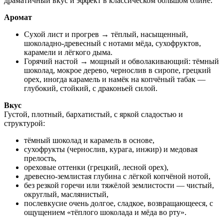
драматичный вкус и эффект в классическом большом блине.
Аромат
Сухой лист и прогрев → тёплый, насыщенный,
шоколадно-древесный с нотами мёда, сухофруктов,
карамели и лёгкого дыма.
Горячий настой → мощный и обволакивающий: тёмный
шоколад, мокрое дерево, чернослив в сиропе, грецкий
орех, иногда карамель и намёк на копчёный табак —
глубокий, стойкий, с драконьей силой.
Вкус
Густой, плотный, бархатистый, с яркой сладостью и
структурой:
тёмный шоколад и карамель в основе,
сухофрукты (чернослив, курага, инжир) и медовая
прелость,
ореховые оттенки (грецкий, лесной орех),
древесно-землистая глубина с лёгкой копчёной нотой,
без резкой горечи или тяжёлой землистости — чистый,
округлый, маслянистый,
послевкусие очень долгое, сладкое, возвращающееся, с
ощущением «тёплого шоколада и мёда во рту».