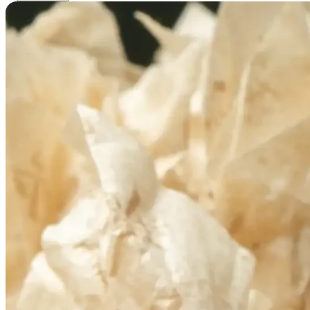
5
6
7
8
9