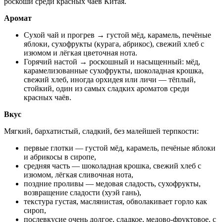
роскоши среди красных чаёв Китая.
Аромат
Сухой чай и прогрев → густой мёд, карамель, печёные
яблоки, сухофрукты (курага, абрикос), свежий хлеб с
изюмом и лёгкая цветочная нота.
Горячий настой → роскошный и насыщенный: мёд,
карамелизованные сухофрукты, шоколадная крошка,
свежий хлеб, иногда орхидея или личи — тёплый,
стойкий, один из самых сладких ароматов среди
красных чаёв.
Вкус
Мягкий, бархатистый, сладкий, без малейшей терпкости:
первые глотки — густой мёд, карамель, печёные яблоки
и абрикосы в сиропе,
средняя часть — шоколадная крошка, свежий хлеб с
изюмом, лёгкая сливочная нота,
поздние проливы — медовая сладость, сухофрукты,
возвращение сладости (хуэй гань),
текстура густая, маслянистая, обволакивает горло как
сироп,
послевкусие очень долгое, сладкое, медово-фруктовое, с